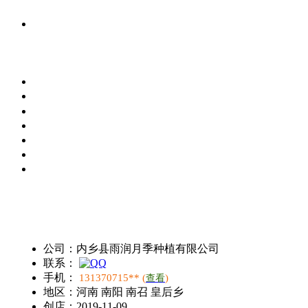
公司：
内乡县雨润月季种植有限公司
联系：
手机：
131370715** (
)
查看
地区：
河南 南阳 南召 皇后乡
创店：
2019-11-09